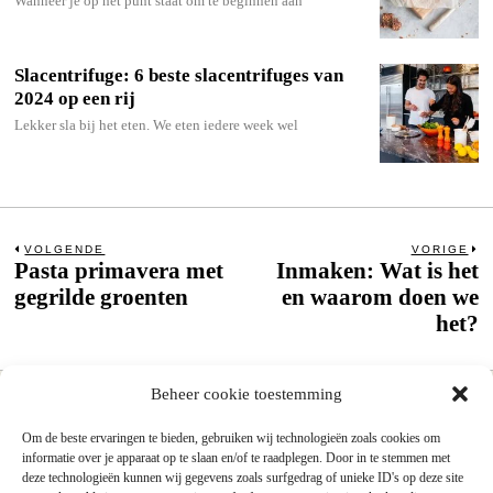
Wanneer je op het punt staat om te beginnen aan
Slacentrifuge: 6 beste slacentrifuges van
2024 op een rij
Lekker sla bij het eten. We eten iedere week wel
Bericht
VOLGENDE
VORIGE
Pasta primavera met
Inmaken: Wat is het
Previous
N
post:
po
gegrilde groenten
en waarom doen we
navigatie
het?
Beheer cookie toestemming
Om de beste ervaringen te bieden, gebruiken wij technologieën zoals cookies om
informatie over je apparaat op te slaan en/of te raadplegen. Door in te stemmen met
deze technologieën kunnen wij gegevens zoals surfgedrag of unieke ID's op deze site