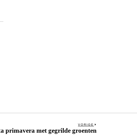
VORIGE
ta primavera met gegrilde groenten
Next
post: