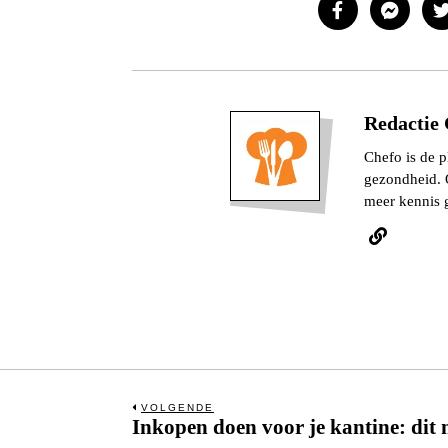
Redactie 
Chefo is de p
gezondheid. O
meer kennis 
Bericht
VOLGENDE
Inkopen doen voor je kantine: dit 
Previous
post: