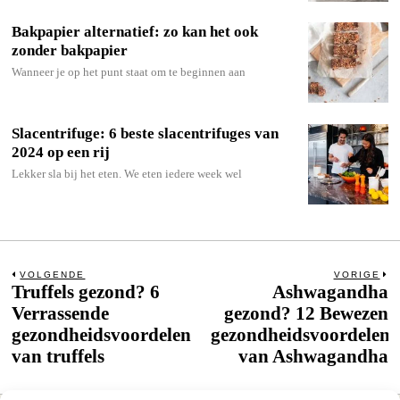
Bakpapier alternatief: zo kan het ook
zonder bakpapier
Wanneer je op het punt staat om te beginnen aan
Slacentrifuge: 6 beste slacentrifuges van
2024 op een rij
Lekker sla bij het eten. We eten iedere week wel
Bericht
VOLGENDE
VORIGE
Truffels gezond? 6
Ashwagandha
Previous
N
post:
po
Verrassende
gezond? 12 Bewezen
navigatie
gezondheidsvoordelen
gezondheidsvoordelen
van truffels
van Ashwagandha