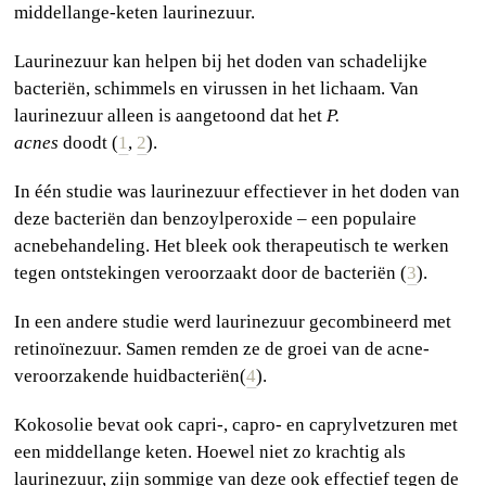
middellange-keten laurinezuur.
Laurinezuur kan helpen bij het doden van schadelijke
bacteriën, schimmels en virussen in het lichaam. Van
laurinezuur alleen is aangetoond dat het
P.
acnes
doodt (
1
,
2
).
In één studie was laurinezuur effectiever in het doden van
deze bacteriën dan benzoylperoxide – een populaire
acnebehandeling. Het bleek ook therapeutisch te werken
tegen ontstekingen veroorzaakt door de bacteriën (
3
).
In een andere studie werd laurinezuur gecombineerd met
retinoïnezuur. Samen remden ze de groei van de acne-
veroorzakende huidbacteriën(
4
).
Kokosolie bevat ook capri-, capro- en caprylvetzuren met
een middellange keten. Hoewel niet zo krachtig als
laurinezuur, zijn sommige van deze ook effectief tegen de